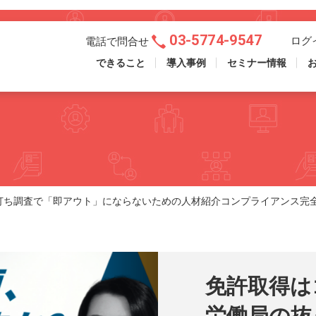
03-5774-9547
ログ
電話で問合せ
できること
導入事例
セミナー情報
打ち調査で「即アウト」にならないための人材紹介コンプライアンス完
免許取得は
労働局の抜