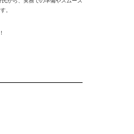
野氏から、実務での準備やスムーズ
ます。
！