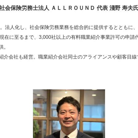
社会保険労務士法人 ＡＬＬＲＯＵＮＤ 代表 淺野 寿夫
開業。法人化し、社会保険労務業務を総合的に提供するとともに
現在に至るまで、3,000社以上の有料職業紹介事業許可の申
供。
紹介会社も経営。職業紹介会社同士のアライアンスや顧客目線