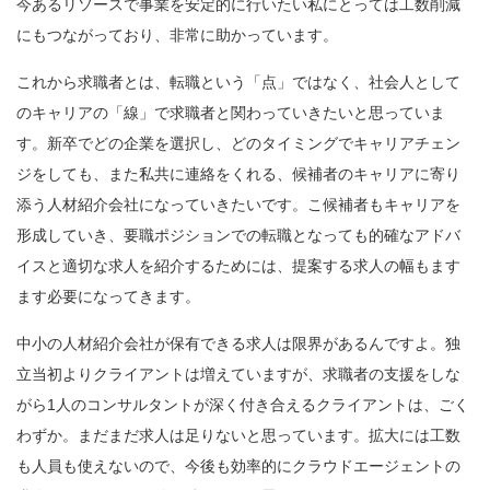
今あるリソースで事業を安定的に行いたい私にとっては工数削減
にもつながっており、非常に助かっています。
これから求職者とは、転職という「点」ではなく、社会人として
のキャリアの「線」で求職者と関わっていきたいと思っていま
す。新卒でどの企業を選択し、どのタイミングでキャリアチェン
ジをしても、また私共に連絡をくれる、候補者のキャリアに寄り
添う人材紹介会社になっていきたいです。こ候補者もキャリアを
形成していき、要職ポジションでの転職となっても的確なアドバ
イスと適切な求人を紹介するためには、提案する求人の幅もます
ます必要になってきます。
中小の人材紹介会社が保有できる求人は限界があるんですよ。独
立当初よりクライアントは増えていますが、求職者の支援をしな
がら1人のコンサルタントが深く付き合えるクライアントは、ごく
わずか。まだまだ求人は足りないと思っています。拡大には工数
も人員も使えないので、今後も効率的にクラウドエージェントの