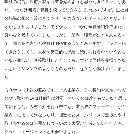
弊社の場合、以前人材紹介業を始めようと思ったタイミングがあ
り、1社だけ開拓し職種も絞って紹介をしていたのですが、正社員
の転職の相談も常にきており、その方々のサポートができないも
どかしさがありました。ですから、いつかは全職種紹介できたら
良いなと考えていました。しかし、業界・職種がたくさんある中
で、同じ業界内でも複数社開拓する必要もありますし、逆に開拓
できたとしても、人材を安定的に供給し続けられるかというとな
かなか難しい。直接取引したとしても、すぐに価値を発揮できな
いというジレンマのようなものもあり、なかなか動けずにいまし
た。
もう一つは工数の悩みです。求人企業さまとの契約や支払いなど
のやり取りを1社1社個別に対応していくのは途方もないなと思っ
ていました。人材紹介を行う中でも、求人票のフォーマットが企
業さまによって異なったり、複数社とメールベースで進捗のやり
取りをするのは管理がしづらいので大変だと考えていたところ、
クラウドエージェントと出会いました。